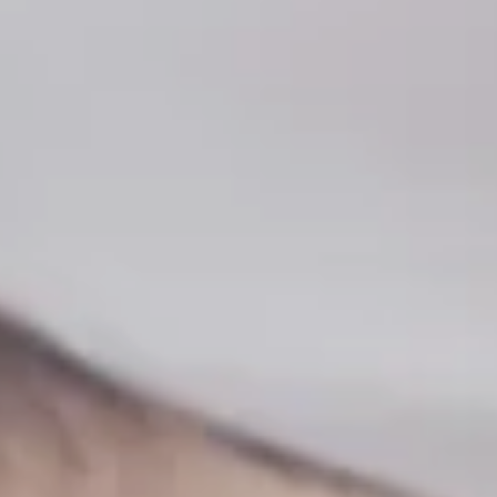
---
---