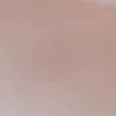
---
---