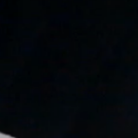
---
--