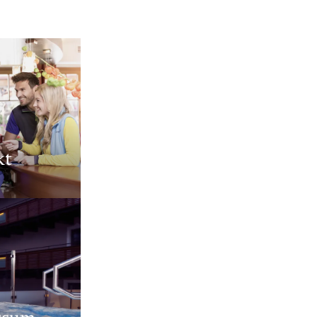
----
kt