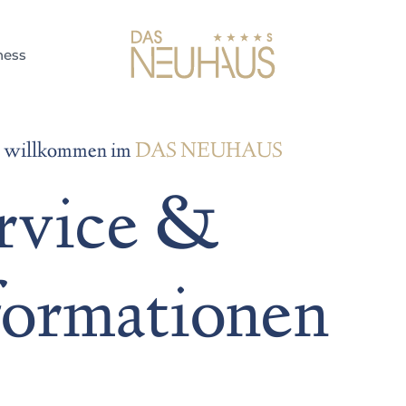
----
ness
e willkommen im
DAS NEUHAUS
rvice &
formationen