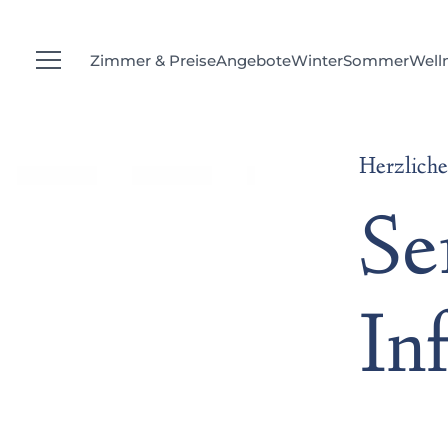
---
Zimmer & Preise
Angebote
Winter
Sommer
Well
Herzlich
Se
In