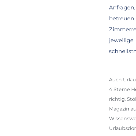
Anfragen
betreuen.
Zimmerres
jeweilige
schnellst
Auch Urlau
4 Sterne H
richtig. St
Magazin au
Wissenswer
Urlaubsdom