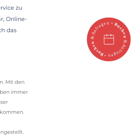
rvice zu
r, Online-
ch das
n. Mit den
ieben immer
nser
zu kommen.
ngestellt.