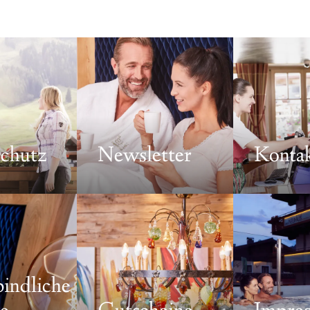
----
-
chutz
Newsletter
Konta
indliche