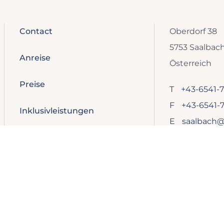
Contact
Oberdorf 38
5753 Saalbac
Anreise
Österreich
Preise
T
+43-6541-7
F
+43-6541-7
Inklusivleistungen
E
saalbach@
Hotel Saalbach Hinterglemm
Impressum
Datenschut