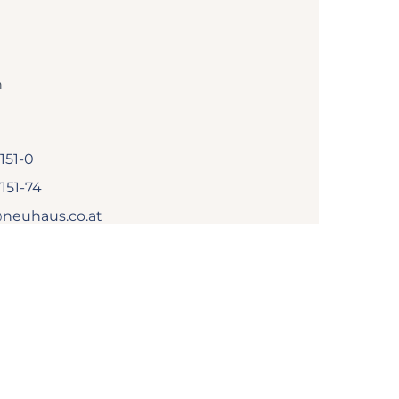
h
151-0
151-74
neuhaus.co.at
z
AGB
Barrierefreiheit
made with passion by