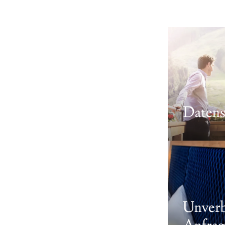
---
---
Datens
Unverb