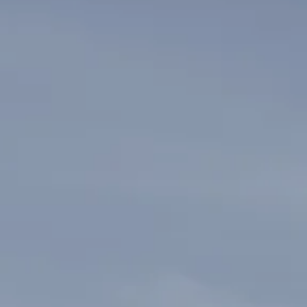
---
---