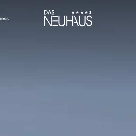
----
ness