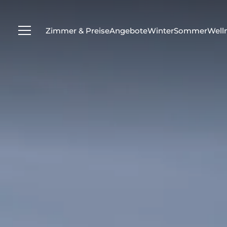
---
Zimmer & Preise
Angebote
Winter
Sommer
Well