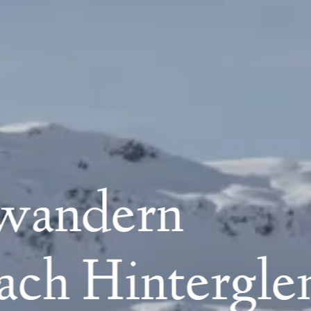
wandern
bach Hintergl