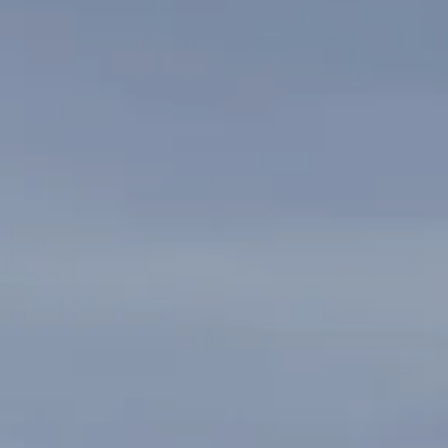
----
-